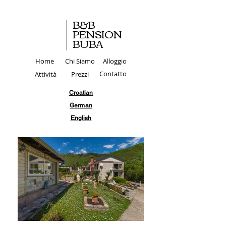
B&B
PENSION
BUBA
Home
Chi Siamo
Alloggio
Attività
Prezzi
Contatto
Croatian
German
English