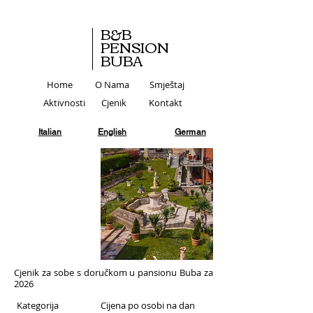
B&B
PENSION
BUBA
Home
O Nama
Smještaj
Aktivnosti
Cjenik
Kontakt
Italian
English
German
CJENIK
Cjenik za sobe s doručkom u pansionu Buba za
2026
Kategorija
Cijena po osobi na dan