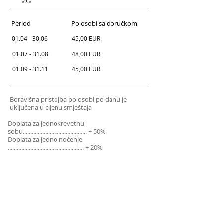
***
Period​
Po osobi sa doručkom
01.04 - 30.06
42,00 EUR
45,00 EUR
01.07 - 31.08
42,00 EUR
48,00 EUR
01.09 - 31.11
42,00 EUR
45,00 EUR
Boravišna pristojba po osobi po danu je
uključena u cijenu smještaja
Doplata za jednokrevetnu
sobu........................................... + 50%
Doplata za jedno noćenje
................................................... + 20%
Kotizacija po osobi: 1 EUR
Potoška cesta 2E
51417 Mošćenička Draga, HR ​
+385 51 737 341
+385 91 5541 560